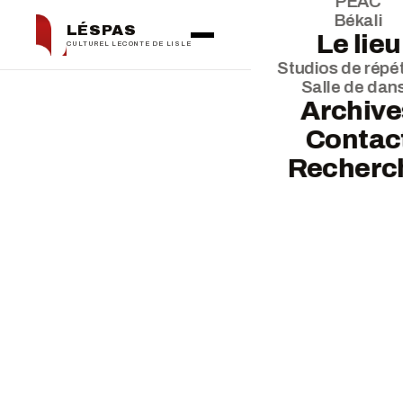
PEAC
Békali
LÉSPAS
Le lieu
CULTUREL LECONTE DE LISLE
Studios de répét
Salle de dan
← La saison
Archive
Contac
Recherc