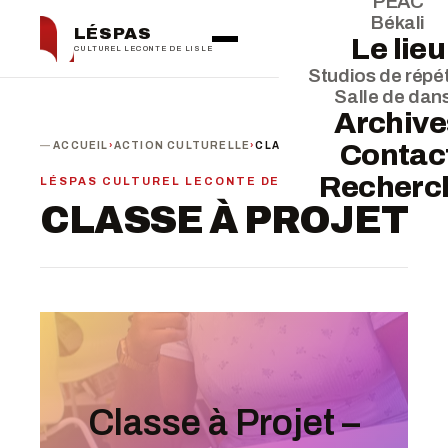
PEAC
Békali
LÉSPAS
Le lieu
CULTUREL LECONTE DE LISLE
Studios de répét
Salle de dan
Archive
Contac
ACCUEIL
›
ACTION CULTURELLE
›
CLASSE À PROJET
Recherc
LÉSPAS CULTUREL LECONTE DE LISLE
CLASSE À PROJET
Classe à Projet –