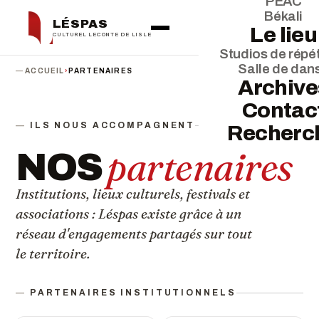
PEAC
Békali
LÉSPAS
Le lieu
CULTUREL LECONTE DE LISLE
Studios de répét
Salle de dan
ACCUEIL
›
PARTENAIRES
Archive
Contac
ILS NOUS ACCOMPAGNENT
Recherc
partenaires
NOS
Institutions, lieux culturels, festivals et
associations : Léspas existe grâce à un
réseau d'engagements partagés sur tout
le territoire.
PARTENAIRES INSTITUTIONNELS