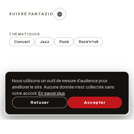
SUIVRE FANTAZIO
THÉMATIQUES
Concert
Jazz
Punk
Rock'n'roll
Dates & horaires
Nous utilisons un outil de mesure d’audience pour
améliorer le site. Aucune donnée n’est collectée sans
votre accord.
En savoir plus
Jeudi 5 décembre 2019
L’appli Léspas
20h00
Refuser
Accepter
×
Ouvrir
Programme, favoris & rappels sur votre écran
d’accueil