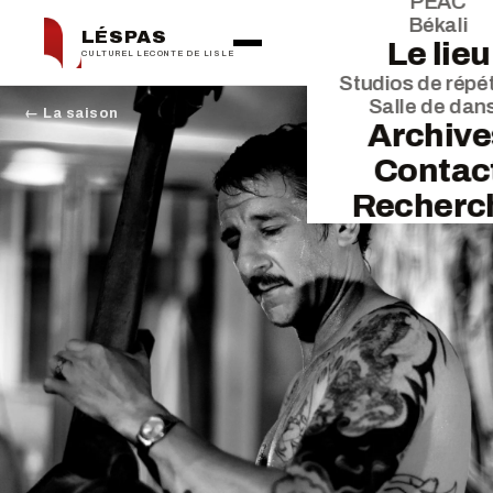
PEAC
Békali
LÉSPAS
Le lieu
CULTUREL LECONTE DE LISLE
Studios de répét
Salle de dan
← La saison
Archive
Contac
Recherc