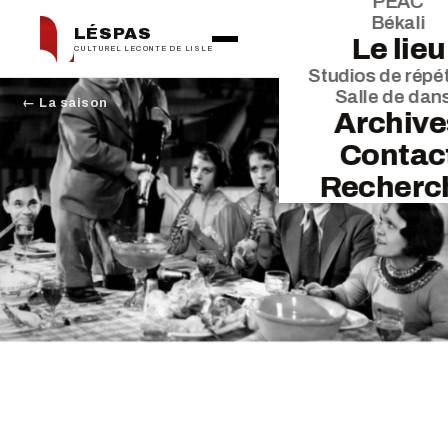
PEAC
Békali
LÉSPAS
Le lieu
CULTUREL LECONTE DE LISLE
Studios de répét
Salle de dan
← La saison
Archive
Contac
Recherc