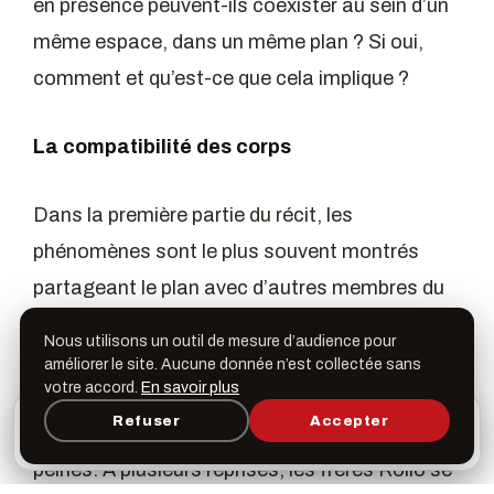
en présence peuvent-ils coexister au sein d’un
même espace, dans un même plan ? Si oui,
comment et qu’est-ce que cela implique ?
La compatibilité des corps
Dans la première partie du récit, les
phénomènes sont le plus souvent montrés
partageant le plan avec d’autres membres du
cirque. Ces derniers sont principalement
Nous utilisons un outil de mesure d’audience pour
Madame Tetrallini, Phroso et Venus, soit les
améliorer le site. Aucune donnée n’est collectée sans
votre accord.
En savoir plus
personnages empathiques qui s’ouvrent à eux,
L’appli Léspas
Refuser
Accepter
×
sont témoins de leurs joies comme de leurs
Ouvrir
Programme, favoris & rappels sur votre écran
d’accueil
peines. À plusieurs reprises, les frères Rollo se