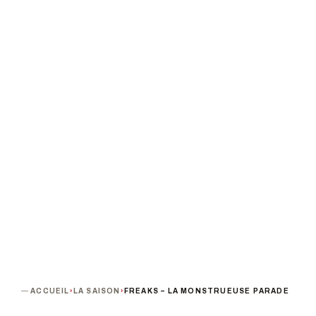
PARADE
PROCHAINE DATE
DURÉE
Mardi 12 novembre 2024 · 19h00
Tout public
PUBLIC
TARIF
64 min
Tarif unique : 3,50 €
TERMINÉ
ACCUEIL
›
LA SAISON
›
FREAKS – LA MONSTRUEUSE PARADE