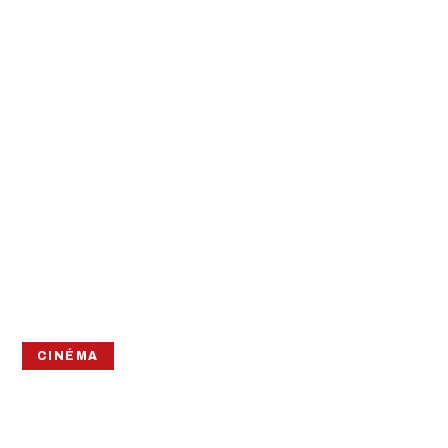
CINÉMA
FREAKS – LA
MONSTRUEUSE