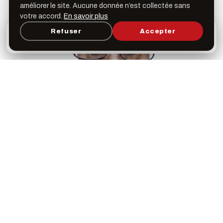
améliorer le site. Aucune donnée n’est collectée sans
votre accord.
En savoir plus
L’appli Léspas
Refuser
Accepter
×
Ouvrir
Programme, favoris & rappels sur votre écran
d’accueil