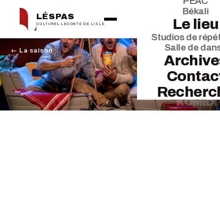
PEAC
Békali
LÉSPAS
Le lieu
CULTUREL LECONTE DE LISLE
Studios de répét
Salle de dan
← La saison
Archive
Contac
Recherc