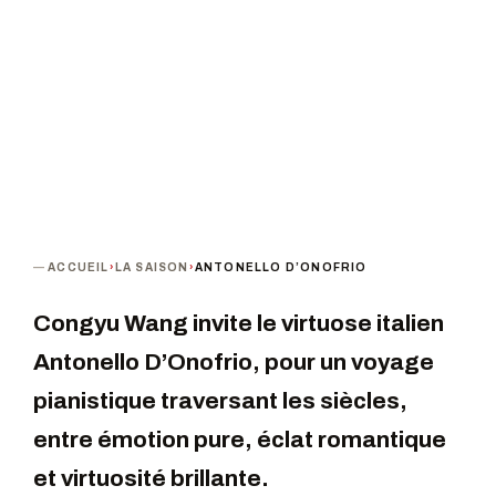
Tout public
De 11 à 16 €
TERMINÉ
ACCUEIL
›
LA SAISON
›
ANTONELLO D’ONOFRIO
Congyu Wang invite le virtuose italien
Antonello D’Onofrio, pour un voyage
pianistique traversant les siècles,
entre émotion pure, éclat romantique
et virtuosité brillante.