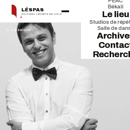
PEAC
Békali
LÉSPAS
Le lieu
CULTUREL LECONTE DE LISLE
Studios de répét
Salle de dan
← La saison
Archive
Contac
Recherc