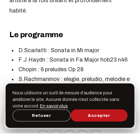
artiste à la fois brillant et profondément
habité.
Le programme
D.Scarlatti : Sonata in Mi major
F.J.Haydn : Sonata in Fa Major hob23 n46
Chopin : 6 preludes Op 28
S.Rachmaninov : elegie, preludio, melodie e
poulchinelle Op 2
Nous utilisons un outil de mesure d’audience pour
A.Katchaturian : Sonatina
améliorer le site. Aucune donnée n’est collectée sans
F.Liszt : Legend N2 « St. Francis of Paola
votre accord.
En savoir plus
L’appli Léspas
walking on the waves »
Refuser
Accepter
×
Ouvrir
Programme, favoris & rappels sur votre écran
d’accueil
PARTAGER