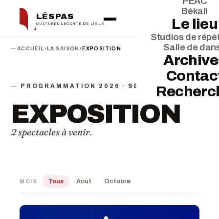
PEAC
Békali
LÉSPAS
Le lieu
CULTUREL LECONTE DE LISLE
Studios de répét
Salle de dan
ACCUEIL
›
LA SAISON
›
EXPOSITION
Archive
Contac
PROGRAMMATION 2026 · SEMESTRE 2
Recherc
EXPOSITION
2 spectacles à venir.
Tous
Août
Octobre
MOIS