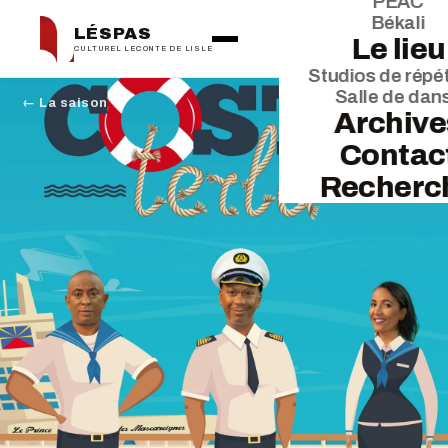
PEAC
Békali
LÉSPAS
Le lieu
CULTUREL LECONTE DE LISLE
Studios de répét
Salle de dan
← La saison
Archive
Contac
Recherc