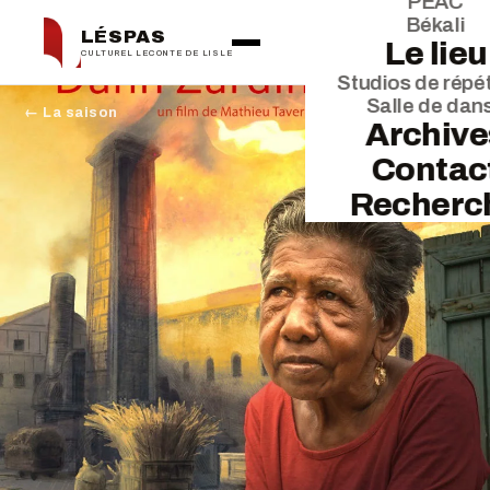
PEAC
Békali
LÉSPAS
Le lieu
CULTUREL LECONTE DE LISLE
Studios de répét
Salle de dan
← La saison
Archive
Contac
Recherc