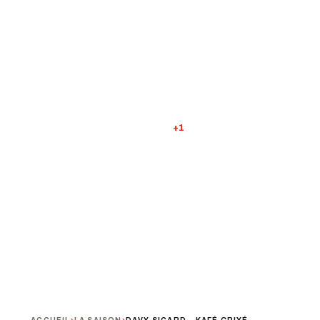
KAFÉ GRIYÉ
Une ode sensuelle au Séga péi
Ass. Ranpar
PROCHAINE DATE
DURÉE
PUBLIC
Vendredi 13 février · 20h00
75 min
Tout public
+1
TARIF
Tarif unique : 16 €
TERMINÉ