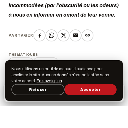
incommodées (par l’obscurité ou les odeurs)
à nous en informer en amont de leur venue.
PARTAGER
THÉMATIQUES
Concert
Musique
Nous utilisons un outil de mesure d’audience pour
améliorer le site. Aucune donnée n’est collectée sans
votre accord.
En savoir plus
L’appli Léspas
Refuser
Accepter
×
Dates & horaires
Ouvrir
Programme, favoris & rappels sur votre écran
d’accueil
Vendredi 13 février
20h00