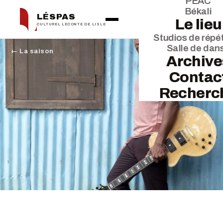
PEAC
Békali
LÉSPAS
Le lieu
CULTUREL LECONTE DE LISLE
Studios de répét
Salle de dan
← La saison
Archive
Contac
Recherc