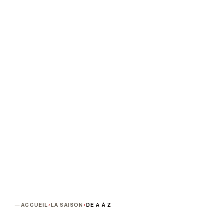
Abécédaire aléatoire
De Vincent Rocca
PROCHAINE DATE
DURÉE
Vendredi 26 avril 2019 · 20h00
1h15
PUBLIC
TARIF
A partir de 12 ans
Tarif unique : 15 €
TERMINÉ
ACCUEIL
›
LA SAISON
›
DE A À Z