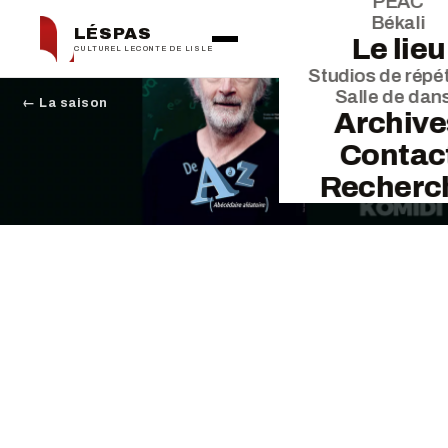
PEAC
Békali
LÉSPAS
Le lieu
CULTUREL LECONTE DE LISLE
Studios de répét
Salle de dan
← La saison
Archive
Contac
Recherc