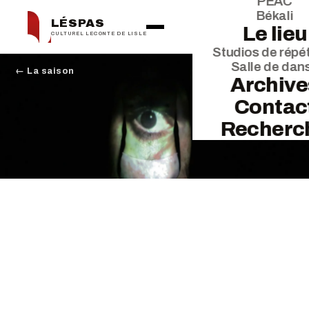
PEAC
Békali
LÉSPAS
Le lieu
CULTUREL LECONTE DE LISLE
Studios de répét
Salle de dan
← La saison
Archive
Contac
Recherc