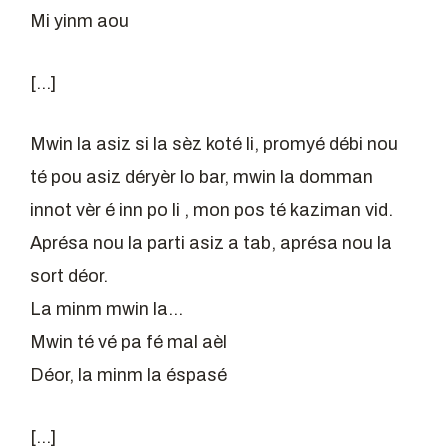
Mi yinm aou
[…]
Mwin la asiz si la sèz koté li, promyé débi nou
té pou asiz déryèr lo bar, mwin la domman
innot vèr é inn po li , mon pos té kaziman vid.
Aprésa nou la parti asiz a tab, aprésa nou la
sort déor.
La minm mwin la…
Mwin té vé pa fé mal aèl
Déor, la minm la éspasé
[…]