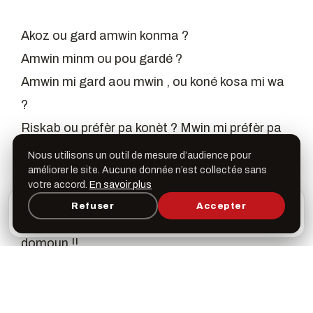
Akoz ou gard amwin konma ?
Amwin minm ou pou gardé ?
Amwin mi gard aou mwin , ou koné kosa mi wa
?
Riskab ou préfèr pa konèt ? Mwin mi préfèr pa
konèt !
Nous utilisons un outil de mesure d’audience pour
améliorer le site. Aucune donnée n’est collectée sans
Mi vé pa konèt sat ou wa, mi vé pa konèt
votre accord.
En savoir plus
koman ou wa amwin !
L’appli Léspas
Refuser
Accepter
×
Ouvrir
Programme, favoris & rappels sur votre écran
Kisa mi lé pou ou ? Kèl ou wa amwin konm tout
d’accueil
domoun !!
Ou vé mi tous aou ? É si mi tous aou , ousa i fo
mi tous aou , i fo ou di amwin , mi koné pa inn
merd !