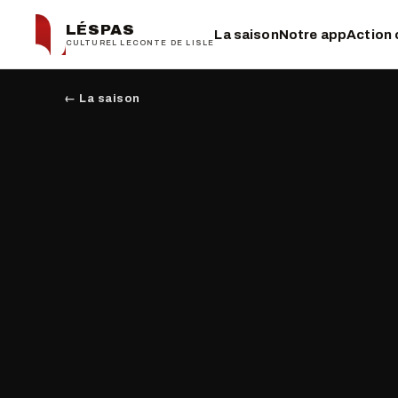
LÉSPAS
La saison
Notre app
Action 
CULTUREL LECONTE DE LISLE
← La saison