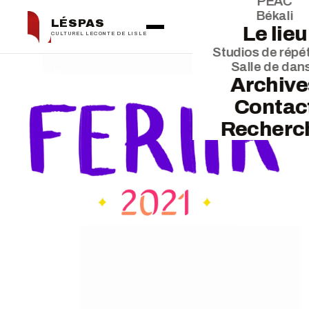
PEAC
Békali
LÉSPAS
Le lieu
CULTUREL LECONTE DE LISLE
Studios de répét
Salle de dan
← La saison
Archive
Contac
Recherc