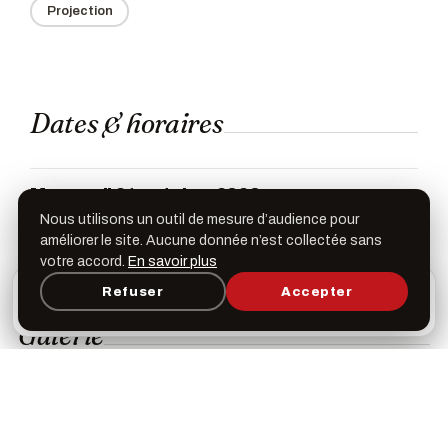
Projection
Dates & horaires
Mercredi 21 octobre 2020
19h00
Nous utilisons un outil de mesure d’audience pour
améliorer le site. Aucune donnée n’est collectée sans
votre accord.
En savoir plus
L’appli Léspas
Refuser
Accepter
×
Ouvrir
Programme, favoris & rappels sur votre écran
d’accueil
Galerie