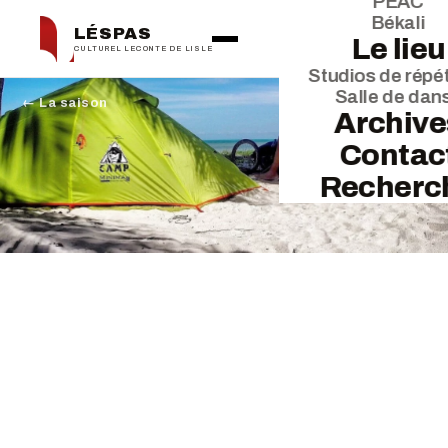
PEAC
Békali
LÉSPAS
Le lieu
CULTUREL LECONTE DE LISLE
Studios de répét
Salle de dan
← La saison
Archive
Contac
Recherc