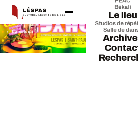
PEAC
Békali
LÉSPAS
Le lieu
CULTUREL LECONTE DE LISLE
Studios de répét
Salle de dan
← La saison
Archive
Contac
Recherc