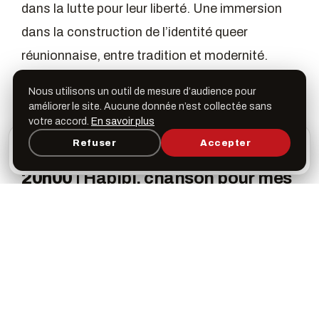
dans la lutte pour leur liberté. Une immersion
dans la construction de l’identité queer
réunionnaise, entre tradition et modernité.
Nous utilisons un outil de mesure d’audience pour
– Tarif projection 3.50€ (le même billet est
améliorer le site. Aucune donnée n’est collectée sans
valable pour la séance de 18h00 et 20h00) –
votre accord.
En savoir plus
L’appli Léspas
Refuser
Accepter
×
Ouvrir
Programme, favoris & rappels sur votre écran
d’accueil
20h00 |
Habibi, chanson pour mes
ami.e.s – De Florent Gouêlou
–
1h20
Depuis 3 ans, La Flèche d’Or, un lieu associatif
et culturel du 20e arrondissement de Paris,