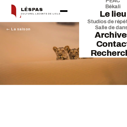
PEAC
Békali
LÉSPAS
Le lieu
CULTUREL LECONTE DE LISLE
Studios de répét
Salle de dan
← La saison
Archive
Contac
Recherc