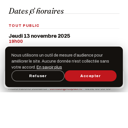
Dates & horaires
TOUT PUBLIC
Jeudi 13 novembre 2025
19h00
Nous utilisons un outil de mesure d’audience pour
SÉANCES SCOLAIRES
améliorer le site. Aucune donnée n’est collectée sans
votre accord.
En savoir plus
Jeudi 13 novembre
13h30
L’appli Léspas
Refuser
Accepter
×
Ouvrir
Programme, favoris & rappels sur votre écran
d’accueil
Réservations scolaires :
contact@lespas.re
· 0262 59 39 66
Galerie