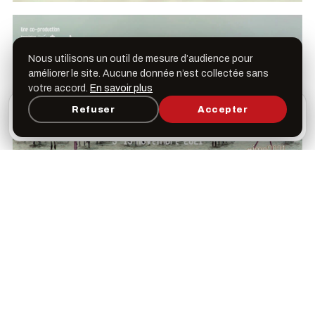
Nous utilisons un outil de mesure d’audience pour
améliorer le site. Aucune donnée n’est collectée sans
votre accord.
En savoir plus
L’appli Léspas
Refuser
Accepter
×
Ouvrir
Programme, favoris & rappels sur votre écran
d’accueil