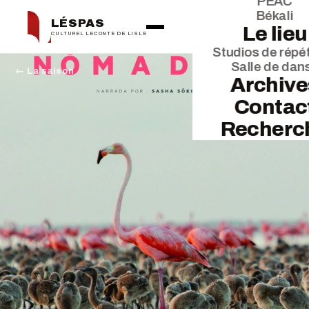
PEAC
Békali
LÉSPAS
Le lieu
CULTUREL LECONTE DE LISLE
Studios de répét
Salle de dan
← La saison
Archive
Contac
Recherc