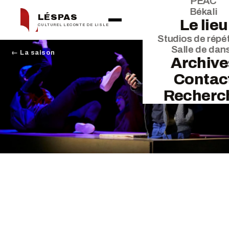
PEAC
Békali
LÉSPAS
Le lieu
CULTUREL LECONTE DE LISLE
Studios de répét
Salle de dan
← La saison
Archive
Contac
Recherc