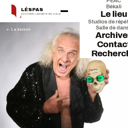
PEAC
Békali
LÉSPAS
Le lieu
CULTUREL LECONTE DE LISLE
Studios de répét
Salle de dan
← La saison
Archive
Contac
Recherc