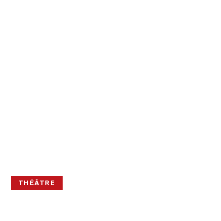
THÉÂTRE
KOMIDI 2026 –