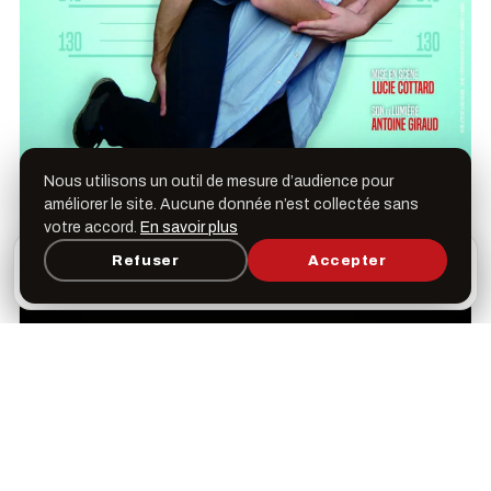
Nous utilisons un outil de mesure d’audience pour
améliorer le site. Aucune donnée n’est collectée sans
votre accord.
En savoir plus
L’appli Léspas
Refuser
Accepter
×
Ouvrir
Programme, favoris & rappels sur votre écran
d’accueil