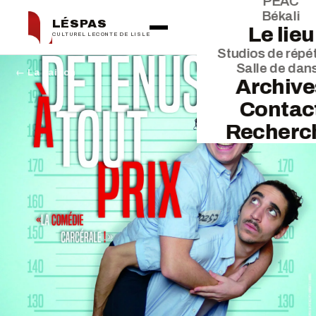
PEAC
Békali
LÉSPAS
Le lieu
CULTUREL LECONTE DE LISLE
Studios de répét
Salle de dan
← La saison
Archive
Contac
Recherc