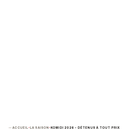
DÉTENUS À TOUT
PRIX
Cie du Bistanclac
PROCHAINE DATE
DURÉE
PUBLIC
Samedi 2 mai · 20h00
75 min
A partir de 8 ans
TARIF
Tarif unique : 17 €
TERMINÉ
ACCUEIL
›
LA SAISON
›
KOMIDI 2026 – DÉTENUS À TOUT PRIX