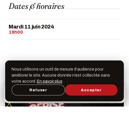
Dates & horaires
Mardi 11 juin 2024
19h00
Galerie
Nous utilisons un outil de mesure d’audience pour
améliorer le site. Aucune donnée n’est collectée sans
votre accord.
En savoir plus
L’appli Léspas
Refuser
Accepter
×
Ouvrir
Programme, favoris & rappels sur votre écran
d’accueil