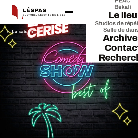
PEAC
Békali
LÉSPAS
Le lieu
CULTUREL LECONTE DE LISLE
Studios de répét
Salle de dan
← La saison
Archive
Contac
Recherc