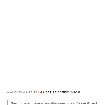
La cerise
PROCHAINE DATE
DURÉE
Mardi 11 juin 2024 · 19h00
Environ 1h30
TARIF
Tarif unique : 13 €
TERMINÉ
ACCUEIL
›
LA SAISON
›
LA CERISE COMEDY SHOW
Spectacle accueilli en location dans nos salles — il n'est