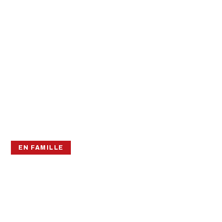
EN FAMILLE
LA DANSE DU
CAMÉLÉON