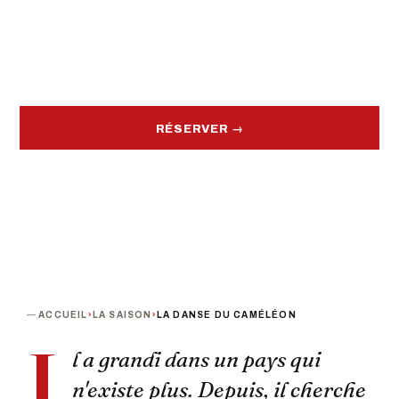
PROCHAINE DATE
PUBLIC
Mercredi 2 décembre · 19h00
A partir de 8 ans
TARIF
Tarif unique : 20 €
RÉSERVER →
ACCUEIL
›
LA SAISON
›
LA DANSE DU CAMÉLÉON
I
l a grandi dans un pays qui
n'existe plus. Depuis, il cherche