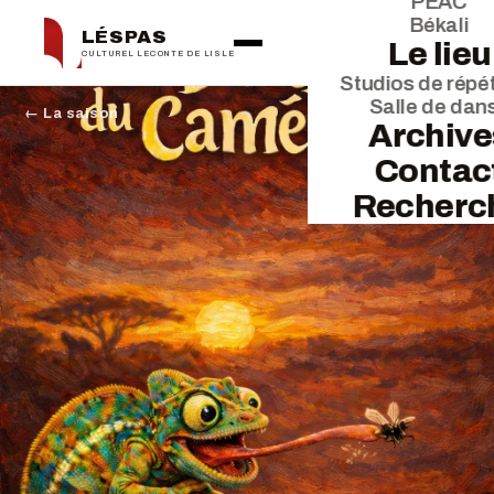
PEAC
Békali
LÉSPAS
Le lieu
CULTUREL LECONTE DE LISLE
Studios de répét
Salle de dan
← La saison
Archive
Contac
Recherc