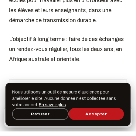
écoles pour travailler plus en profondeur avec
les élèves et leurs enseignants, dans une
démarche de transmission durable.
L’objectif à long terme : faire de ces échanges
un rendez-vous régulier, tous les deux ans, en
Afrique australe et orientale.
En partenariat avec Komidi
Nous utilisons un outil de mesure d’audience pour
améliorer le site. Aucune donnée n’est collectée sans
votre accord.
En savoir plus
L’appli Léspas
Refuser
Accepter
×
Ouvrir
Programme, favoris & rappels sur votre écran
PARTAGER
d’accueil