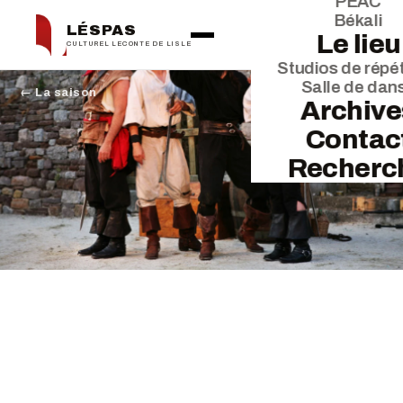
PEAC
Békali
LÉSPAS
Le lieu
CULTUREL LECONTE DE LISLE
Studios de répét
Salle de dan
← La saison
Archive
Contac
Recherc