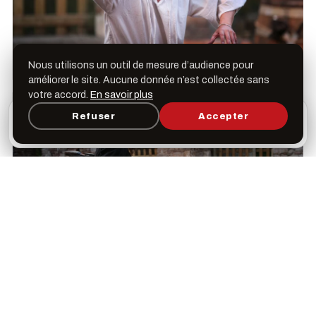
Nous utilisons un outil de mesure d’audience pour
améliorer le site. Aucune donnée n’est collectée sans
votre accord.
En savoir plus
L’appli Léspas
Refuser
Accepter
×
Ouvrir
Programme, favoris & rappels sur votre écran
d’accueil