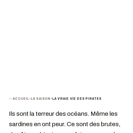
PROCHAINE DATE
DURÉE
Vendredi 3 décembre 2021 · 20h00
60 min
PUBLIC
TARIF
Tout public
Tarif unique : 16 €
TERMINÉ
ACCUEIL
›
LA SAISON
›
LA VRAIE VIE DES PIRATES
Ils sont la terreur des océans. Même les
sardines en ont peur. Ce sont des brutes,