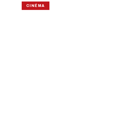
CINÉMA
LES LARME
RIVIÈRE P
En quête prod
PROCHAINE DATE
DURÉE
TAR
Mercredi 11 septembre 2019 · 19h00
52 min
Tar