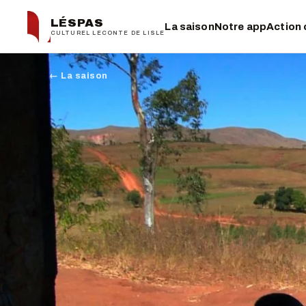
LÉSPAS
La saison
Notre app
Action 
CULTUREL LECONTE DE LISLE
← La saison