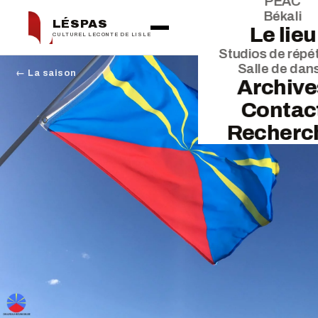
PEAC
Békali
LÉSPAS
Le lieu
CULTUREL LECONTE DE LISLE
Studios de répét
Salle de dan
← La saison
Archive
Contac
Recherc