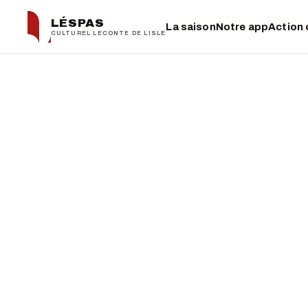
LÉSPAS
La saison
Notre app
Action 
CULTUREL LECONTE DE LISLE
← La saison