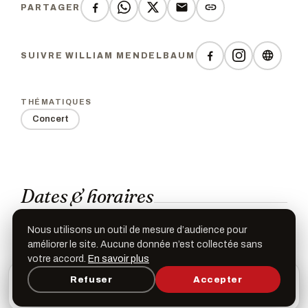
PARTAGER
SUIVRE WILLIAM MENDELBAUM
THÉMATIQUES
Concert
Dates & horaires
Nous utilisons un outil de mesure d’audience pour
Mardi 5 novembre 2024
améliorer le site. Aucune donnée n’est collectée sans
19h00
votre accord.
En savoir plus
L’appli Léspas
Refuser
Accepter
×
Ouvrir
Programme, favoris & rappels sur votre écran
d’accueil