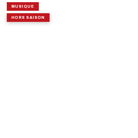
MUSIQUE
HORS SAISON
LES NOCTURNES
DU JAZZOCEAN
4ÈME ÉDITION –
WILLIAM
MENDELBAUM
William Mendelbaum
PROCHAINE DATE
DURÉE
TARIF
Mardi 5 novembre 2024 · 19h00
1h30
De 18 à 25 €
TERMINÉ