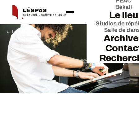
PEAC
Békali
LÉSPAS
Le lieu
CULTUREL LECONTE DE LISLE
Studios de répét
Salle de dan
← La saison
Archive
Contac
Recherc