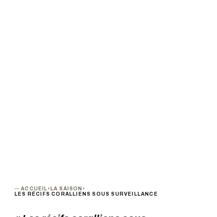
Les Amis de l'université de La Réunion
PROCHAINE DATE
DURÉE
Mercredi 21 février 2024 · 18h30
Environ 1h30
PUBLIC
TARIF
Tout public
Gratuit
TERMINÉ
ACCUEIL
›
LA SAISON
›
LES RÉCIFS CORALLIENS SOUS SURVEILLANCE