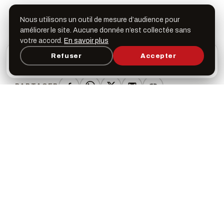
Nous utilisons un outil de mesure d’audience pour
En partenariat avec les Ami·es de l'université de La
améliorer le site. Aucune donnée n’est collectée sans
votre accord.
En savoir plus
Réunion
L’appli Léspas
Refuser
Accepter
×
Ouvrir
Programme, favoris & rappels sur votre écran
d’accueil
PARTAGER
SUIVRE LES AMIS DE L'UNIVERSITÉ DE LA
RÉUNION
THÉMATIQUES
Conférence