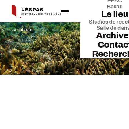
PEAC
Békali
LÉSPAS
Le lieu
CULTUREL LECONTE DE LISLE
Studios de répét
Salle de dan
← La saison
Archive
Contac
Recherc