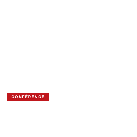
CONFÉRENCE
LES RÉCIFS
CORALLIENS SOUS
SURVEILLANCE