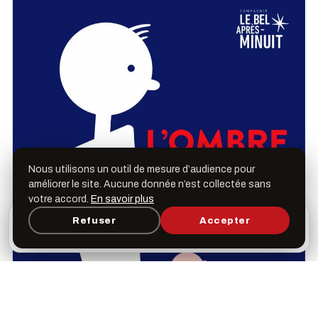
Nous utilisons un outil de mesure d’audience pour
améliorer le site. Aucune donnée n’est collectée sans
votre accord.
En savoir plus
L’appli Léspas
Refuser
Accepter
×
Ouvrir
Programme, favoris & rappels sur votre écran
d’accueil