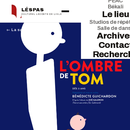
PEAC
Békali
LÉSPAS
Le lieu
CULTUREL LECONTE DE LISLE
Studios de répét
Salle de dan
← La saison
Archive
Contac
Recherc