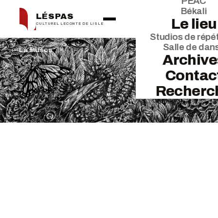
PEAC
Békali
LÉSPAS
Le lieu
CULTUREL LECONTE DE LISLE
Studios de répét
Salle de dan
← La saison
Archive
Contac
Recherc