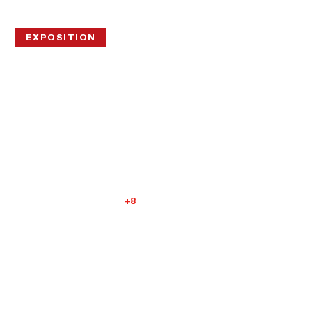
EXPOSITION
« L’ORIGINE DU
MONDE » PAR
BELLY
PROCHAINE DATE
DURÉE
Mardi 1 septembre
Du 1er au 29 septembre
+8
TARIF
Gratuit
TERMINÉ