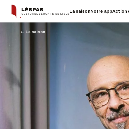
LÉSPAS
La saison
Notre app
Action 
CULTUREL LECONTE DE LISLE
← La saison