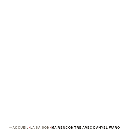
AVEC DANYÈL
WARO
PROCHAINE DATE
DURÉE
Jeudi 14 mai 2020 · 19h00
Création en cours
TARIF
De 10 à 15 €
ANNULÉ
ACCUEIL
›
LA SAISON
›
MA RENCONTRE AVEC DANYÈL WARO