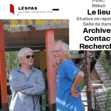
PEAC
Békali
LÉSPAS
Le lieu
CULTUREL LECONTE DE LISLE
Studios de répét
Salle de dan
← La saison
Archive
Contac
Recherc