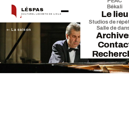
PEAC
Békali
LÉSPAS
Le lieu
CULTUREL LECONTE DE LISLE
Studios de répét
Salle de dan
← La saison
Archive
Contac
Recherc