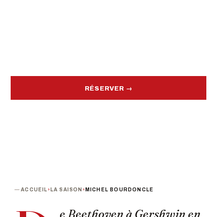
PROCHAINE DATE
DURÉE
Vendredi 4 décembre · 20h00
1h30
PUBLIC
TARIF
A partir de 5 ans
De 11 à 16 €
RÉSERVER →
ACCUEIL
›
LA SAISON
›
MICHEL BOURDONCLE
e Beethoven à Gershwin en