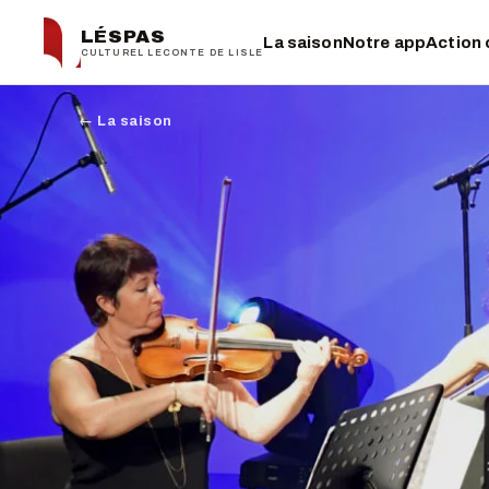
LÉSPAS
La saison
Notre app
Action 
CULTUREL LECONTE DE LISLE
← La saison