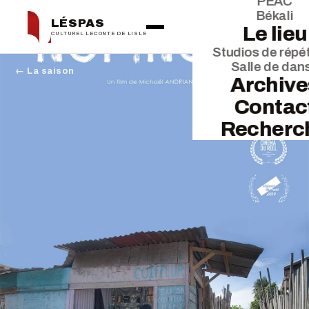
PEAC
Békali
LÉSPAS
Le lieu
CULTUREL LECONTE DE LISLE
Studios de répét
Salle de dan
← La saison
Archive
Contac
Recherc