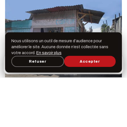
Nous utilisons un outil de mesure d’audience pour
améliorer le site. Aucune donnée n’est collectée sans
votre accord.
En savoir plus
L’appli Léspas
Refuser
Accepter
×
Ouvrir
Programme, favoris & rappels sur votre écran
d’accueil