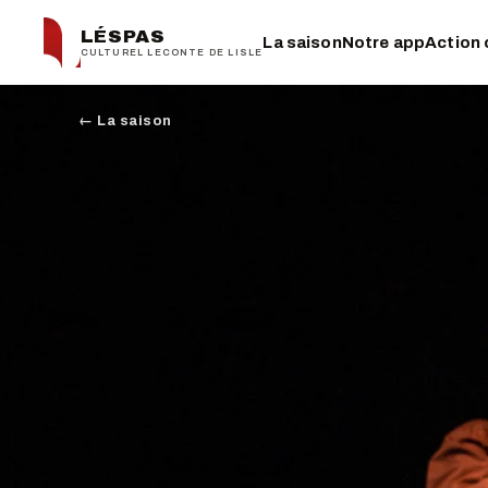
LÉSPAS
La saison
Notre app
Action 
CULTUREL LECONTE DE LISLE
← La saison