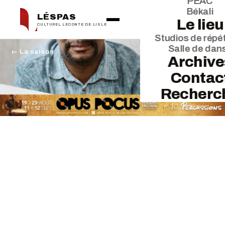
PEAC
Békali
LÉSPAS
Le lieu
CULTUREL LECONTE DE LISLE
Studios de répét
Salle de dan
← La saison
Archive
Contac
Recherc