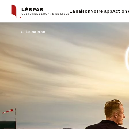
LÉSPAS
La saison
Notre app
Action 
CULTUREL LECONTE DE LISLE
← La saison