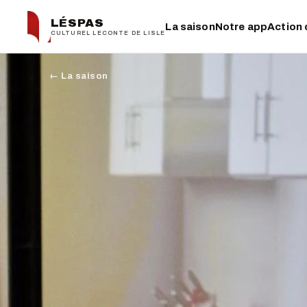
LÉSPAS
La saison
Notre app
Action 
CULTUREL LECONTE DE LISLE
← La saison