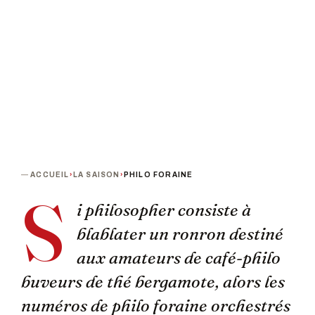
Tarif unique : 15 €
TERMINÉ
ACCUEIL
›
LA SAISON
›
PHILO FORAINE
S
i philosopher consiste à
blablater un ronron destiné
aux amateurs de café-philo
buveurs de thé bergamote, alors les
numéros de philo foraine orchestrés