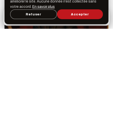
améliorer le site. Aucune donnée n’est collectée sans
votre accord.
En savoir plus
L’appli Léspas
Refuser
Accepter
×
Ouvrir
Programme, favoris & rappels sur votre écran
d’accueil