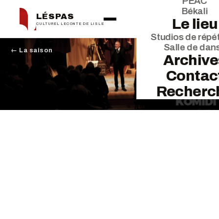
PEAC
Békali
LÉSPAS
Le lieu
CULTUREL LECONTE DE LISLE
Studios de répét
Salle de dan
← La saison
Archive
Contac
Recherc