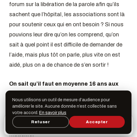
forum sur la libération de la parole afin qu’ils
sachent que l’hôpital, les associations sont là
pour soutenir ceux qui en ont besoin ? Si nous
pouvions leur dire qu’on les comprend, qu’on
sait à quel point il est difficile de demander de
l’aide, mais plus tôt on parle, plus vite on est
aidé, plus on a de chance de s’en sortir !
On sait qu’il faut en moyenne 16 ans aux
personnes victimes pour commencer à
Nous utilisons un outil de mesure d’audience pour
parler, les dispositifs d’accompagnement
améliorer le site. Aucune donnée n’est collectée sans
votre accord.
En savoir plus
existent; avec cette pièce et ces ateliers,
L’appli Léspas
Refuser
Accepter
×
nous espérons réduire ce temps de
Ouvrir
Programme, favoris & rappels sur votre écran
d’accueil
mutisme.