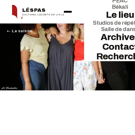
PEAC
Békali
LÉSPAS
Le lieu
CULTUREL LECONTE DE LISLE
Studios de répét
Salle de dan
← La saison
Archive
Contac
Recherc