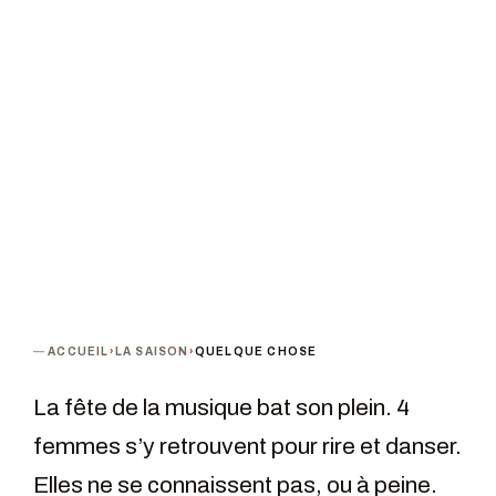
PROCHAINE DATE
DURÉE
Mardi 31 mars 2020 · 19h00
1h15
PUBLIC
TARIF
A partir de 14 ans
De 10 à 15 €
ANNULÉ
ACCUEIL
›
LA SAISON
›
QUELQUE CHOSE
La fête de la musique bat son plein. 4
femmes s’y retrouvent pour rire et danser.
Elles ne se connaissent pas, ou à peine.