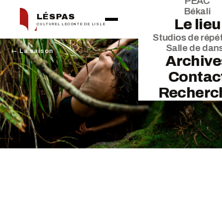
PEAC
Békali
LÉSPAS
Le lieu
CULTUREL LECONTE DE LISLE
Studios de répét
Salle de dan
← La saison
Archive
Contac
Recherc