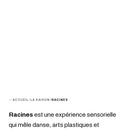
PROCHAINE DATE
DURÉE
Mardi 22 mars 2022 · 19h00
55 min
PUBLIC
TARIF
A partir de 9 ans
De 10 à 15 €
TERMINÉ
ACCUEIL
›
LA SAISON
›
RACINES
Racines
est une expérience sensorielle
qui mêle danse, arts plastiques et