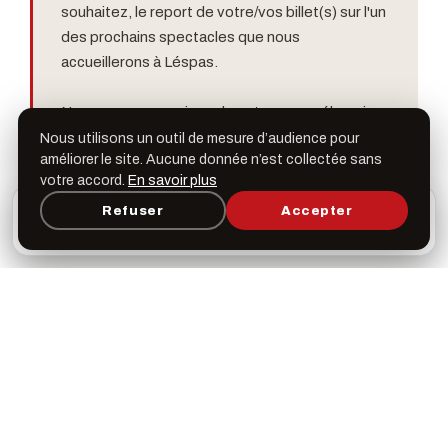
souhaitez, le report de votre/vos billet(s) sur l'un
des prochains spectacles que nous
accueillerons à Léspas.
Nous vous remercions de votre compréhension.
Nous utilisons un outil de mesure d’audience pour
améliorer le site. Aucune donnée n’est collectée sans
votre accord.
En savoir plus
THÉMATIQUES
L’appli Léspas
Refuser
Accepter
×
Danse
Ouvrir
Programme, favoris & rappels sur votre écran
d’accueil
Dates & horaires
Mardi 23 mars 2021
19h00