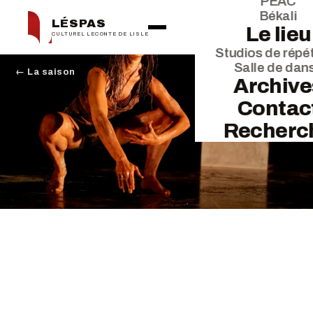
PEAC
Békali
LÉSPAS
Le lieu
CULTUREL LECONTE DE LISLE
Studios de répét
Salle de dan
← La saison
Archive
Contac
Recherc