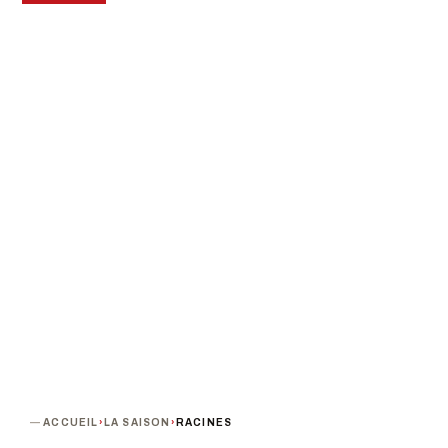
RACINES
PROCHAINE DATE
DURÉE
Mardi 23 mars 2021 · 19h00
55 min
PUBLIC
TARIF
A partir de 10 ans
De 8 à 15 €
ANNULÉ
ACCUEIL
›
LA SAISON
›
RACINES