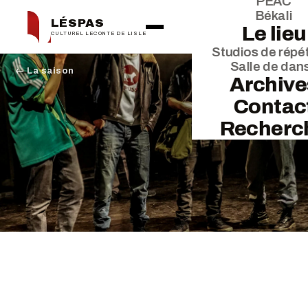
PEAC
Békali
LÉSPAS
Le lieu
CULTUREL LECONTE DE LISLE
Studios de répét
Salle de dan
← La saison
Archive
Contac
Recherc