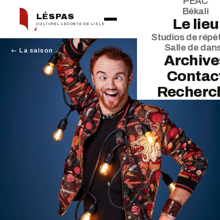
PEAC
Békali
LÉSPAS
Le lieu
CULTUREL LECONTE DE LISLE
Studios de répét
Salle de dan
← La saison
Archive
Contac
Recherc