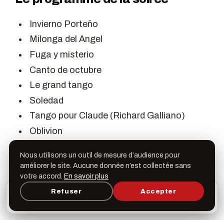
Invierno Porteño
Milonga del Angel
Fuga y misterio
Canto de octubre
Le grand tango
Soledad
Tango pour Claude (Richard Galliano)
Oblivion
Nous utilisons un outil de mesure d’audience pour
PARTAGER
améliorer le site. Aucune donnée n’est collectée sans
votre accord.
En savoir plus
L’appli Léspas
Refuser
Accepter
×
Ouvrir
Programme, favoris & rappels sur votre écran
LIENS
d’accueil