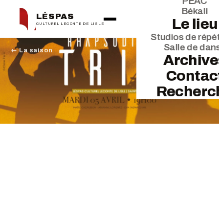
PEAC
Békali
LÉSPAS
Le lieu
CULTUREL LECONTE DE LISLE
Studios de répét
Salle de dan
← La saison
Archive
Contac
Recherc