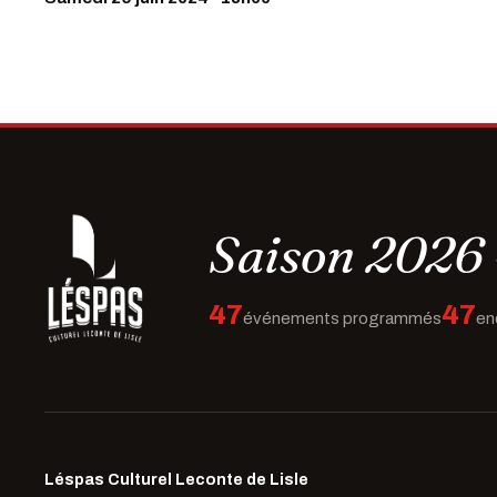
Saison 2026 
47
47
événements programmés
en
Léspas Culturel Leconte de Lisle