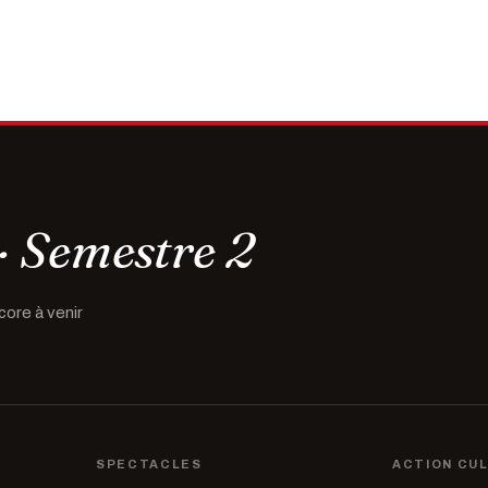
· Semestre 2
core à venir
SPECTACLES
ACTION CU