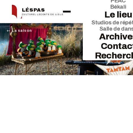
PEAC
Békali
LÉSPAS
Le lieu
CULTUREL LECONTE DE LISLE
Studios de répét
Salle de dan
← La saison
Archive
Contac
Recherc