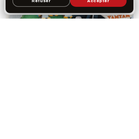
Refuser
Accepter
×
Ouvrir
Programme, favoris & rappels sur votre écran
d’accueil
Photos © Sandrine Depas
Vidéo